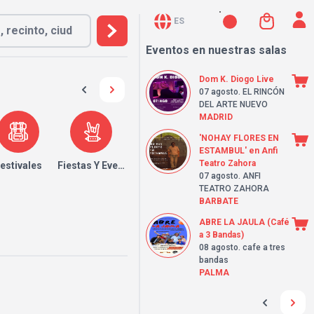
ES
Eventos en nuestras salas
Dom K. Diogo Live
07 agosto
. EL RINCÓN
DEL ARTE NUEVO
MADRID
'NOHAY FLORES EN
ESTAMBUL' en Anfi
Teatro Zahora
estivales
Fiestas Y Eventos
07 agosto
. ANFI
TEATRO ZAHORA
BARBATE
ABRE LA JAULA (Café
a 3 Bandas)
08 agosto
. cafe a tres
bandas
PALMA