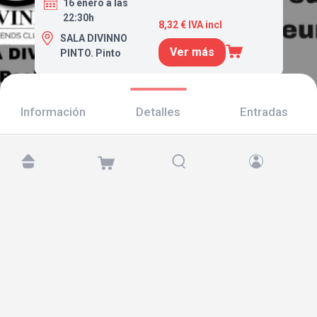
16 enero a las
22:30h
8,32 € IVA incl
SALA DIVINNO
Ver más
PINTO. Pinto
Información
Detalles
Entradas
Encuéntranos en:
Copyright © 2026 TicketAndRoll
Aviso legal
,
política de privacidad
y de
cookies
Website built by
rundevstudio.com