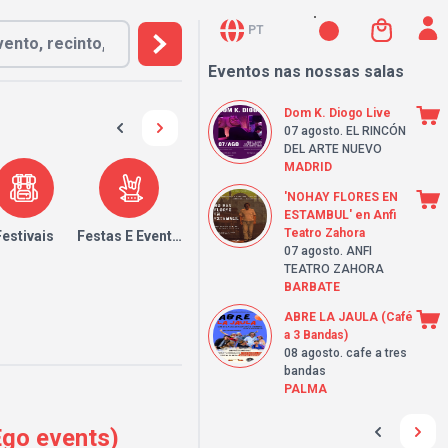
PT
Eventos nas nossas salas
Dom K. Diogo Live
07 agosto
. EL RINCÓN
DEL ARTE NUEVO
MADRID
'NOHAY FLORES EN
ESTAMBUL' en Anfi
Teatro Zahora
Festivais
Festas E Eventos
07 agosto
. ANFI
TEATRO ZAHORA
BARBATE
ABRE LA JAULA (Café
a 3 Bandas)
08 agosto
. cafe a tres
bandas
PALMA
Ego events)