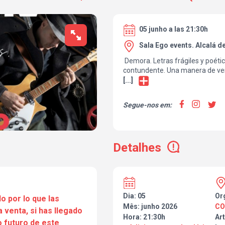
05 junho a las 21:30h
Sala Ego events. Alcalá d
Demora. Letras frágiles y poétic
contundente. Una manera de ve
punto de vista maduro y nostálgi
[...]
tiempo y el ansia de vivir como 
en cierto modo ecléctico en lo m
Segue-nos em:
un estilo definido y personal; 
aromas de rock y pop clásico, ma
casetes.
Eduardo Vasco: voz y guitarra
Detalhes
Juan Antonio Rubio "Juanin" : gu
Francisco Javier Fresneda "Chup
Mariano Ruiz: Bateria
Dia: 05
Or
o por lo que las
Mês: junho 2026
CO
a venta, si has llegado
Hora: 21:30h
Art
 futuro de este