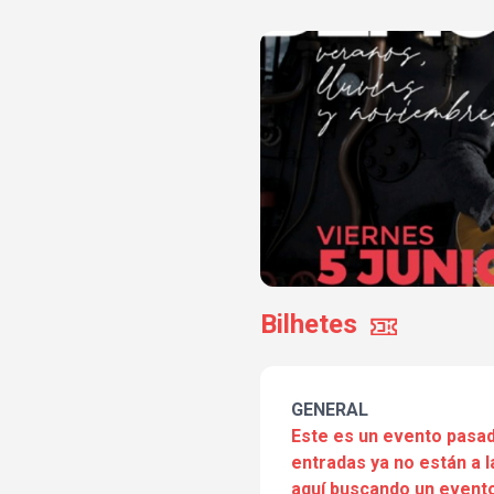
Bilhetes
GENERAL
Este es un evento pasad
entradas ya no están a l
aquí buscando un evento