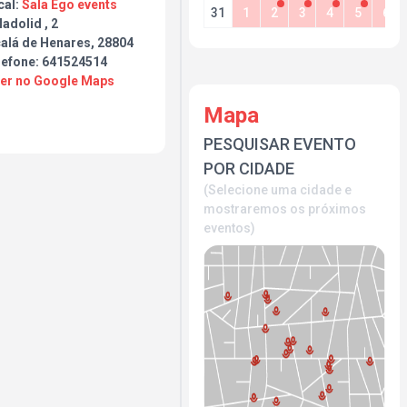
cal:
Sala Ego events
31
1
2
3
4
5
6
ladolid , 2
calá de Henares, 28804
lefone: 641524514
Ver no Google Maps
Mapa
PESQUISAR EVENTO
POR CIDADE
(Selecione uma cidade e
mostraremos os próximos
eventos)