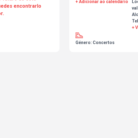
+ Adicionar ao calendário
Lo
puedes encontrarlo
val
r.
Al
Te
+ 
Género: Concertos