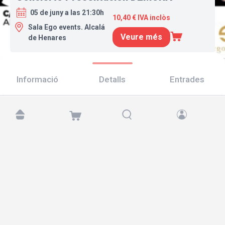
05 de juny a las 21:30h
10,40 € IVA inclòs
Sala Ego events. Alcalá
Veure més
de Henares
Informació
Detalls
Entrades
Troba'ns a:
Copyright © 2026 TicketAndRoll
Avís legal
,
Política de privacitat
i de
galetes
Website built by
rundevstudio.com