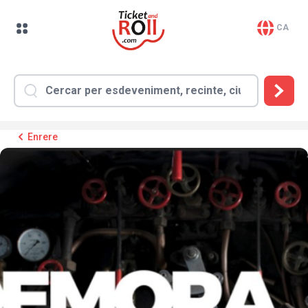
CA
Enrere