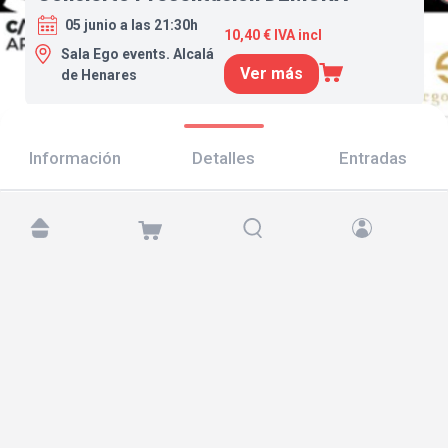
05 junio a las 21:30h
10,40 € IVA incl
Sala Ego events. Alcalá
Ver más
de Henares
Información
Detalles
Entradas
Encuéntranos en:
Copyright © 2026 TicketAndRoll
Aviso legal
,
política de privacidad
y de
cookies
Website built by
rundevstudio.com