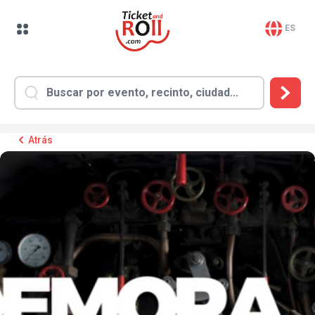
ES
Atrás