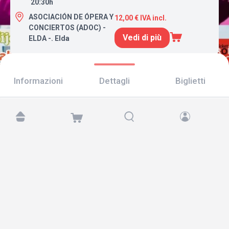
20:30h
ASOCIACIÓN DE ÓPERA Y
12,00 € IVA incl.
CONCIERTOS (ADOC) -
Vedi di più
ELDA -. Elda
Informazioni
Dettagli
Biglietti
Trovaci su:
Copyright © 2026 TicketAndRoll
Avviso legale
,
informativa sulla privacy
e di
cookies
Website built by
rundevstudio.com