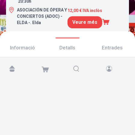
20:30h
ASOCIACIÓN DE ÓPERA Y
12,00 € IVA inclòs
CONCIERTOS (ADOC) -
Veure més
ELDA -. Elda
Informació
Detalls
Entrades
Troba'ns a:
Copyright © 2026 TicketAndRoll
Avís legal
,
Política de privacitat
i de
galetes
Website built by
rundevstudio.com