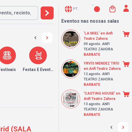
PT
Eventos nas nossas salas
'LA MIEL' en Anfi
Teatro Zahora
09 agosto
. ANFI
TEATRO ZAHORA
BARBATE
YRVÍS MENDEZ TRÍO
en Anfi Teatro Zahora
Festivais
Festas E Eventos
12 agosto
. ANFI
TEATRO ZAHORA
BARBATE
'CASTING HOUSE' en
Anfi Teatro Zahora
13 agosto
. ANFI
TEATRO ZAHORA
BARBATE
rid (SALA