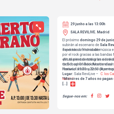
29 junho a las 13:00h
SALA REVILIVE. Madrid
El próximo
domingo 29 de juni
subirán al escenario de
Sala Rev
espectáculo inolvidable.
Tendremos 9 horas de música en 
por el rock gracias a las banda
estudiantes de todas las edade
¡No te pierdas este gran cierre
todo lo aprendido durante el cu
de School Of Rock Alcobendas!
festivo, familiar y lleno de energ
Horario:
13:30 a 22:30 (Apertur
Lugar:
Sala ReviLive –
C. los Ca
Madrid
*
Menores de 7 años no pagan 
[...]
Segue-nos em: