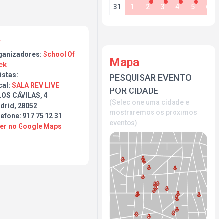
31
1
2
3
4
5
6
ganizadores:
School Of
Mapa
ck
istas:
PESQUISAR EVENTO
cal:
SALA REVILIVE
POR CIDADE
LOS CÁVILAS, 4
(Selecione uma cidade e
drid, 28052
mostraremos os próximos
efone: 917 75 12 31
eventos)
Ver no Google Maps