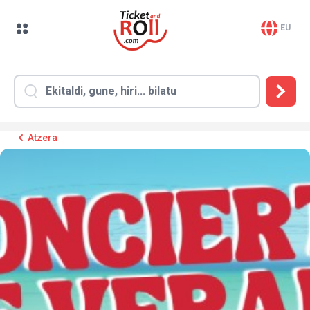
EU
Atzera