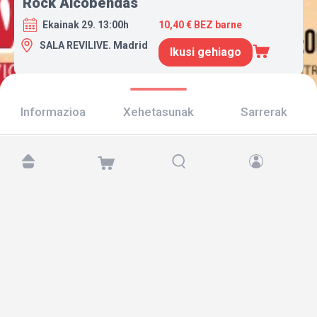
Rock Alcobendas
Ekainak 29. 13:00h
10,40 € BEZ barne
SALA REVILIVE. Madrid
Ikusi gehiago
Informazioa
Xehetasunak
Sarrerak
Aurkitu gaitzazu hemen:
Copyright © 2026 TicketAndRoll
Lege-oharra
,
pribatutasun-politika
eta
cookies
Website built by
rundevstudio.com