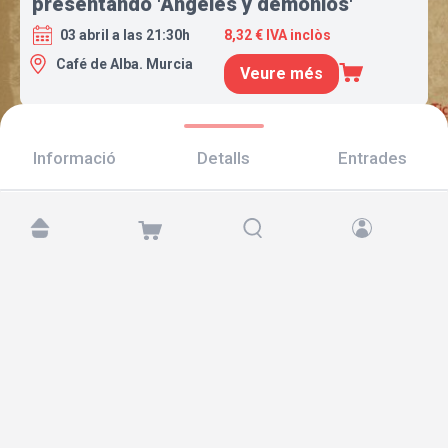
presentando 'Ángeles y demonios'
03 abril a las 21:30h
8,32 € IVA inclòs
Café de Alba. Murcia
Veure més
Informació
Detalls
Entrades
Troba'ns a:
Copyright © 2026 TicketAndRoll
Avís legal
,
Política de privacitat
i de
galetes
Website built by
rundevstudio.com