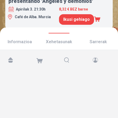
presentando 'Ángeles y demonios'
Apirilak 3. 21:30h
8,32 € BEZ barne
Café de Alba. Murcia
Ikusi gehiago
Informazioa
Xehetasunak
Sarrerak
Aurkitu gaitzazu hemen:
Copyright © 2026 TicketAndRoll
Lege-oharra
,
pribatutasun-politika
eta
cookies
Website built by
rundevstudio.com