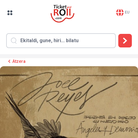
EU
Atzera