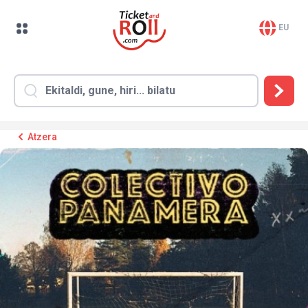
EU
Atzera