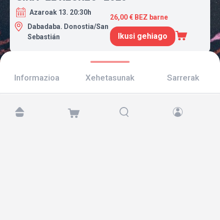
Azaroak 13. 20:30h
26,00 € BEZ barne
Dabadaba. Donostia/San
Ikusi gehiago
Sebastián
Informazioa
Xehetasunak
Sarrerak
Aurkitu gaitzazu hemen:
Copyright © 2026 TicketAndRoll
Lege-oharra
,
pribatutasun-politika
eta
cookies
Website built by
rundevstudio.com