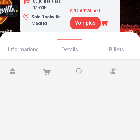
05 juillet a las
13:00h
8,32 € TVA incl.
Sala Rockville.
Voir plus
Madrid
Informations
Détails
Billets
Retrouvez-nous sur :
Copyright © 2026 TicketAndRoll
Mentions légales
,
politique de confidentialité
et de
cookies
Website built by
rundevstudio.com