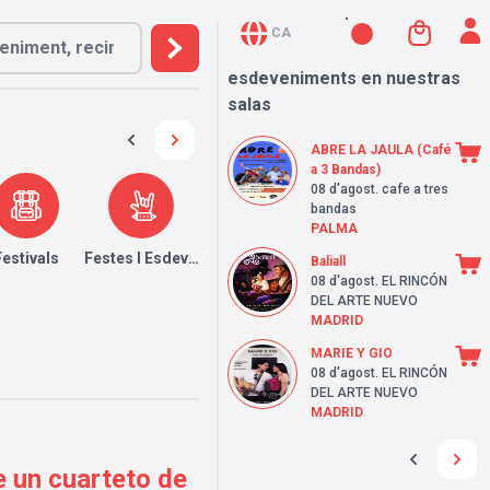
CA
esdeveniments en nuestras
salas
ABRE LA JAULA (Café
a 3 Bandas)
08 d'agost
. cafe a tres
bandas
PALMA
Festivals
Festes I Esdeveniments
Baliall
08 d'agost
. EL RINCÓN
DEL ARTE NUEVO
MADRID
MARIE Y GIO
08 d'agost
. EL RINCÓN
DEL ARTE NUEVO
MADRID
 un cuarteto de