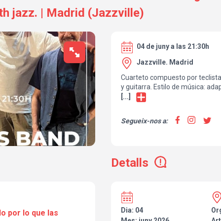
h jazz. | Madrid (Jazzville)
04 de juny a las 21:30h
Jazzville. Madrid
Cuarteto compuesto por teclista,
y guitarra. Estilo de música: ada
acústico y semiacústico la base 
[...]
blues y smooth jazz. Los temas
propios complementado con alg
Segueix-nos a:
de E. Clapton, JJ Cale o clásico
de Madrid conformada por músi
en su haber un largo historial c
colaboraciones. Carlos Yébenes v
Detalls
compositor. Enrique Soler bajo. 
Baterista y Eduardo Dorda teclis
BLUES - CANTOS DE SIRENA-LA
DIRECTO. También en Spotify, A
Facebook y en la web de la PMP.
Dia: 04
Or
o por lo que las
Mes: juny 2026
Art