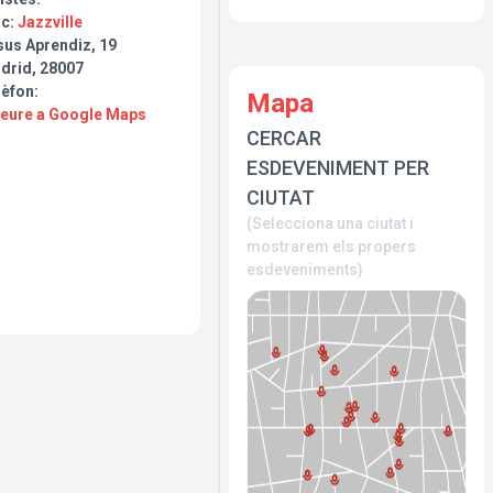
oc:
Jazzville
sus Aprendiz, 19
drid, 28007
lèfon:
Mapa
Veure a Google Maps
CERCAR
ESDEVENIMENT PER
CIUTAT
(Selecciona una ciutat i
mostrarem els propers
esdeveniments)