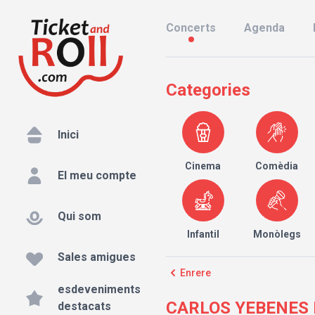
Concerts
Agenda
Categories
Inici
Cinema
Comèdia
El meu compte
Qui som
Infantil
Monòlegs
Sales amigues
Enrere
esdeveniments
CARLOS YEBENES BA
destacats