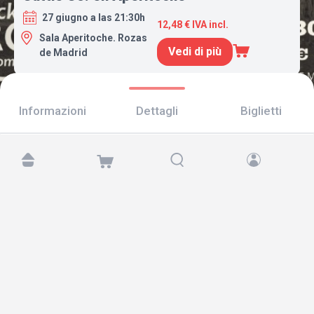
27 giugno a las 21:30h
12,48 € IVA incl.
Sala Aperitoche. Rozas
Vedi di più
de Madrid
Informazioni
Dettagli
Biglietti
Trovaci su:
Copyright © 2026 TicketAndRoll
Avviso legale
,
informativa sulla privacy
e di
cookies
Website built by
rundevstudio.com