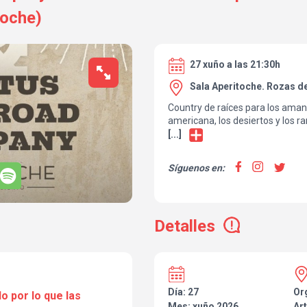
toche)
27 xuño a las 21:30h
Sala Aperitoche. Rozas d
Country de raíces para los aman
americana, los desiertos y los r
[...]
Síguenos en:
Detalles
Día: 27
Or
o por lo que las
Mes: xuño 2026
Art