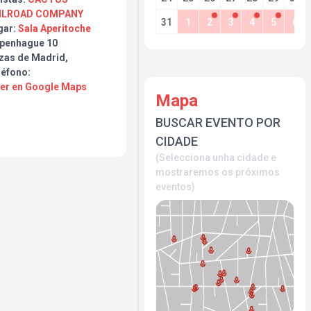
ILROAD COMPANY
31
1
2
3
4
5
6
gar:
Sala Aperitoche
penhague 10
zas de Madrid,
léfono:
Ver en Google Maps
Mapa
BUSCAR EVENTO POR
CIDADE
(Selecciona unha cidade e
mostraremos os próximos
eventos)