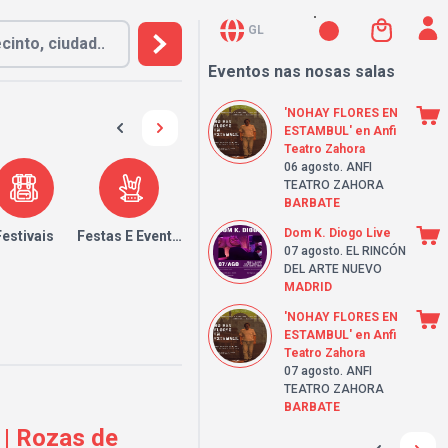
GL
Eventos nas nosas salas
'NOHAY FLORES EN
ESTAMBUL' en Anfi
Teatro Zahora
06 agosto
. ANFI
TEATRO ZAHORA
BARBATE
Dom K. Diogo Live
Festivais
Festas E Eventos
07 agosto
. EL RINCÓN
DEL ARTE NUEVO
MADRID
'NOHAY FLORES EN
ESTAMBUL' en Anfi
Teatro Zahora
07 agosto
. ANFI
TEATRO ZAHORA
BARBATE
 | Rozas de