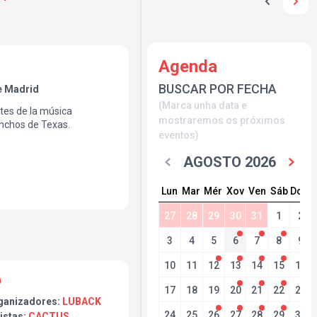
Agenda
BUSCAR POR FECHA
e Madrid
(Marca unha data e
tes de la música
mostraremos os próximos
anchos de Texas.
eventos)
AGOSTO 2026
Lun
Mar
Mér
Xov
Ven
Sáb
Dom
27
28
29
30
31
1
2
3
4
5
6
7
8
9
10
11
12
13
14
15
16
17
18
19
20
21
22
23
ganizadores:
LUBACK
24
25
26
27
28
29
30
istas:
CACTUS