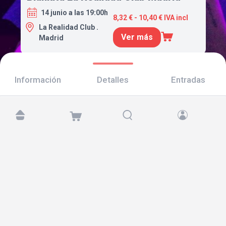
14 junio a las 19:00h
8,32 € - 10,40 € IVA incl
La Realidad Club .
Ver más
Madrid
Información
Detalles
Entradas
Encuéntranos en:
Copyright © 2026 TicketAndRoll
Aviso legal
,
política de privacidad
y de
cookies
Website built by
rundevstudio.com