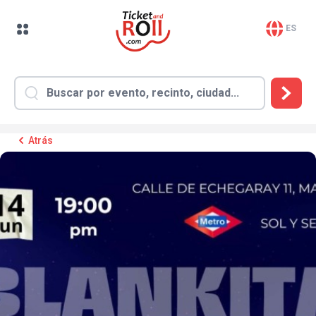
ES
Atrás