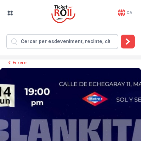
CA
Enrere