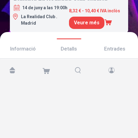
14 de juny a las 19:00h
8,32 € - 10,40 € IVA inclòs
La Realidad Club .
Veure més
Madrid
Informació
Detalls
Entrades
Troba'ns a:
Copyright © 2026 TicketAndRoll
Avís legal
,
Política de privacitat
i de
galetes
Website built by
rundevstudio.com