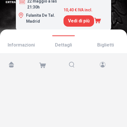
22 maggio a las
21:30h
10,40 € IVA incl.
Fulanita De Tal.
Vedi di più
Madrid
Informazioni
Dettagli
Biglietti
Trovaci su:
Copyright © 2026 TicketAndRoll
Avviso legale
,
informativa sulla privacy
e di
cookies
Website built by
rundevstudio.com