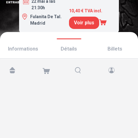
22 mai a las
21:30h
10,40 € TVA incl.
Fulanita De Tal.
Voir plus
Madrid
Informations
Détails
Billets
Retrouvez-nous sur :
Copyright © 2026 TicketAndRoll
Mentions légales
,
politique de confidentialité
et de
cookies
Website built by
rundevstudio.com