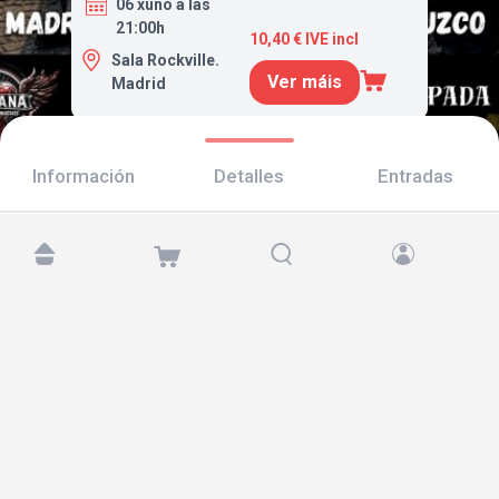
06 xuño a las
21:00h
10,40 € IVE incl
Sala Rockville.
Ver máis
Madrid
Información
Detalles
Entradas
Atópanos en:
Copyright © 2026 TicketAndRoll
Aviso legal
,
política de privacidade
e de
cookies
Website built by
rundevstudio.com