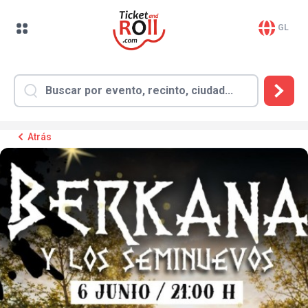
GL
Atrás