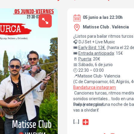
05 junio a las 22:30h
Matisse Club . València
¿Listos para bailar ritmos turco
🎧 DJ Set + Live Music
🎟️
Early Bird: 13€
(hasta el 22 d
🎟️
Entrada anticipada
: 15€
🚪
Puerta
: 20€
📅 Sábado, 6 de junio
🕘 22:30 – 03:00
📍Matisse Club- Valencia
(C de Campoamor, 60, Algirós, 
Bandaturca instagram
Canciones turcas, ritmos medite
sonidos orientales… todo en una
baile y energía.💃
Prepárate para una noche de bai
vas a olvidar💃
[...]