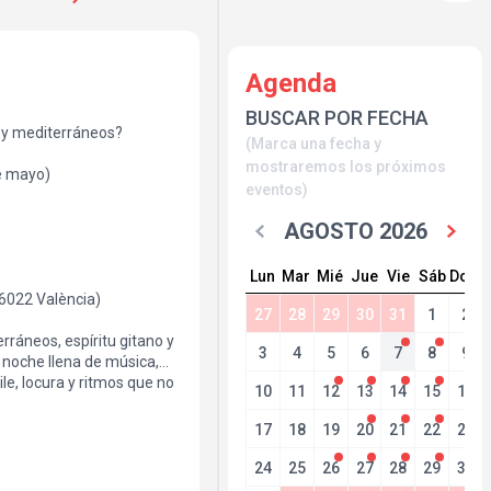
Agenda
BUSCAR POR FECHA
s y mediterráneos?
(Marca una fecha y
mostraremos los próximos
e mayo)
eventos)
AGOSTO 2026
Lun
Mar
Mié
Jue
Vie
Sáb
Dom
46022 València)
27
28
29
30
31
1
2
rráneos, espíritu gitano y
3
4
5
6
7
8
9
 noche llena de música,
le, locura y ritmos que no
10
11
12
13
14
15
16
17
18
19
20
21
22
23
24
25
26
27
28
29
30