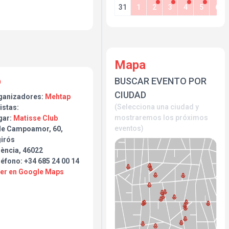
31
1
2
3
4
5
6
Mapa
BUSCAR EVENTO POR
CIUDAD
ganizadores:
Mehtap
(Selecciona una ciudad y
istas:
mostraremos los próximos
gar:
Matisse Club
eventos)
de Campoamor, 60,
girós
lència, 46022
éfono: +34 685 24 00 14
Ver en Google Maps