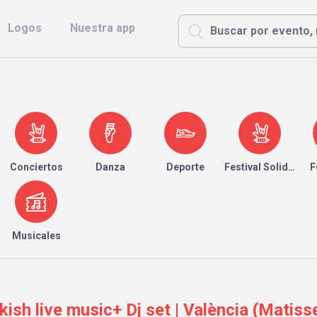
Logos
Nuestra app
Conciertos
Danza
Deporte
Festival Solidario
F
Musicales
 live music+ Dj set | València (Matisse