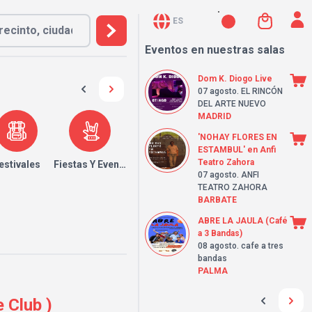
ES
Eventos en nuestras salas
Dom K. Diogo Live
07 agosto
. EL RINCÓN
DEL ARTE NUEVO
MADRID
'NOHAY FLORES EN
ESTAMBUL' en Anfi
Teatro Zahora
estivales
Fiestas Y Eventos
07 agosto
. ANFI
TEATRO ZAHORA
BARBATE
ABRE LA JAULA (Café
a 3 Bandas)
08 agosto
. cafe a tres
bandas
PALMA
 Club )