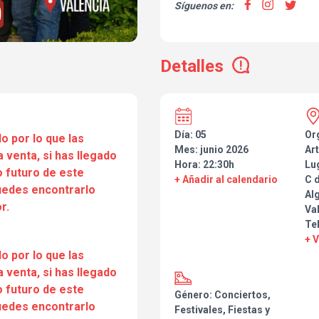
Síguenos en:
Detalles
Día: 05
Or
o por lo que las
Mes: junio 2026
Art
a venta, si has llegado
Hora: 22:30h
Lu
 futuro de este
+ Añadir al calendario
C 
puedes encontrarlo
Al
r.
Va
Tel
+ 
o por lo que las
a venta, si has llegado
 futuro de este
Género: Conciertos,
puedes encontrarlo
Festivales, Fiestas y