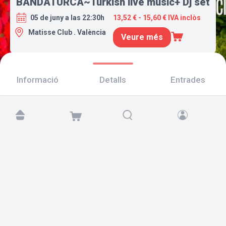
BANDATURCA~Turkish live music+ Dj set
05 de juny a las 22:30h
13,52 € - 15,60 € IVA inclòs
Matisse Club . València
Veure més
Informació
Detalls
Entrades
Troba'ns a:
Copyright © 2026 TicketAndRoll
Avís legal
,
Política de privacitat
i de
galetes
Website built by
rundevstudio.com