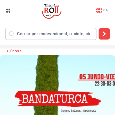
CA
Enrere