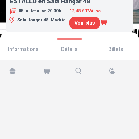
ESTALLO en Sala Hangar 48
05 juillet a las 20:30h
12,48 € TVA incl.
Sala Hangar 48. Madrid
Voir plus
Informations
Détails
Billets
Retrouvez-nous sur :
Copyright © 2026 TicketAndRoll
Mentions légales
,
politique de confidentialité
et de
cookies
Website built by
rundevstudio.com