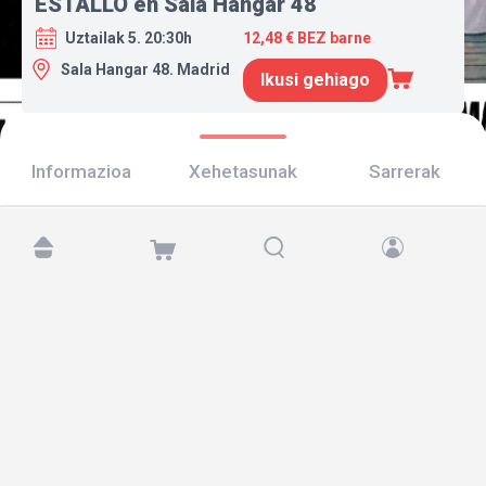
ESTALLO en Sala Hangar 48
Uztailak 5. 20:30h
12,48 € BEZ barne
Sala Hangar 48. Madrid
Ikusi gehiago
Informazioa
Xehetasunak
Sarrerak
Aurkitu gaitzazu hemen:
Copyright © 2026 TicketAndRoll
Lege-oharra
,
pribatutasun-politika
eta
cookies
Website built by
rundevstudio.com