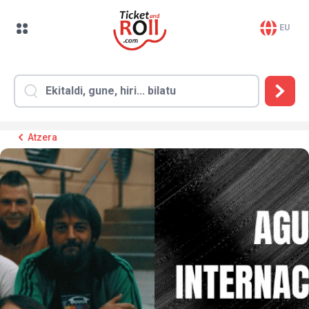
EU
Atzera