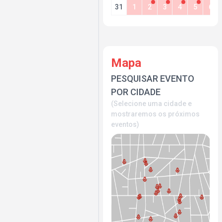
31
1
2
3
4
5
6
Mapa
PESQUISAR EVENTO
POR CIDADE
(Selecione uma cidade e
mostraremos os próximos
eventos)