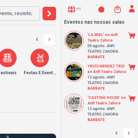
PT
Eventos nas nossas salas
'LA MIEL' en Anfi
Teatro Zahora
09 agosto
. ANFI
TEATRO ZAHORA
BARBATE
YRVÍS MENDEZ TRÍO
en Anfi Teatro Zahora
Festivais
Festas E Eventos
12 agosto
. ANFI
TEATRO ZAHORA
BARBATE
'CASTING HOUSE' en
Anfi Teatro Zahora
13 agosto
. ANFI
TEATRO ZAHORA
BARBATE