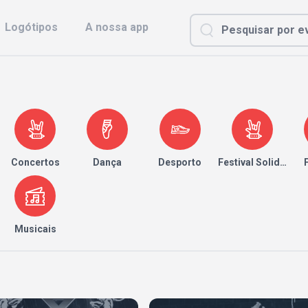
Logótipos
A nossa app
Concertos
Dança
Desporto
Festival Solidário
Musicais