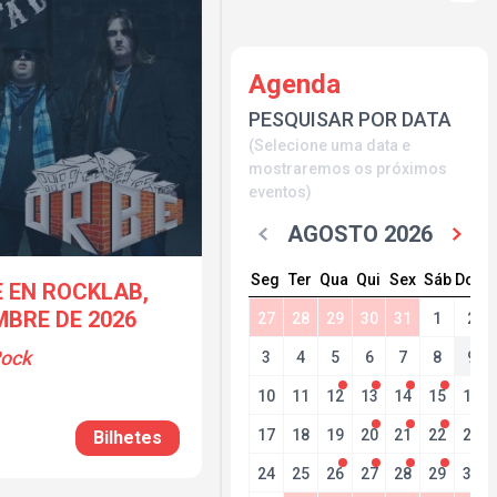
Agenda
PESQUISAR POR DATA
(Selecione uma data e
mostraremos os próximos
eventos)
AGOSTO 2026
Seg
Ter
Qua
Qui
Sex
Sáb
Dom
 EN ROCKLAB,
MBRE DE 2026
27
28
29
30
31
1
2
Rock
3
4
5
6
7
8
9
10
11
12
13
14
15
16
17
18
19
20
21
22
23
Bilhetes
24
25
26
27
28
29
30