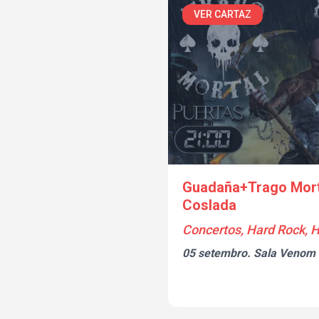
VER CARTAZ
Guadaña+Trago Mort
Coslada
Concertos, Hard Rock, H
05 setembro.
Sala Venom 