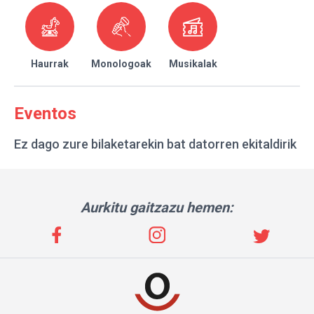
Haurrak
Monologoak
Musikalak
Eventos
Ez dago zure bilaketarekin bat datorren ekitaldirik
Aurkitu gaitzazu hemen: