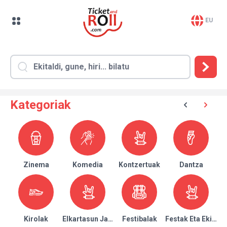
EU
Kategoriak
Zinema
Komedia
Kontzertuak
Dantza
Kirolak
Elkartasun Jaialdiak
Festibalak
Festak Eta Ekitald