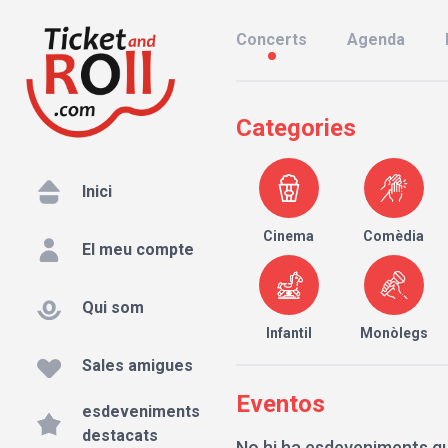
Concerts
Agenda
Categories
Inici
Cinema
Comèdia
El meu compte
Qui som
Infantil
Monòlegs
Sales amigues
Eventos
esdeveniments
destacats
No hi ha esdeveniments qu