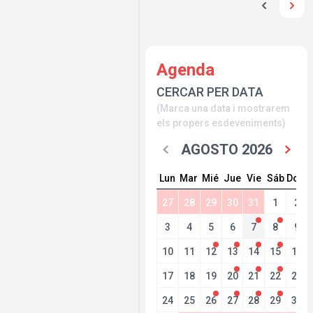
Agenda
CERCAR PER DATA
(Marca una data i mostrarem
els propers esdeveniments)
AGOSTO 2026
Lun
Mar
Mié
Jue
Vie
Sáb
Dom
27
28
29
30
31
1
2
3
4
5
6
7
8
9
10
11
12
13
14
15
16
17
18
19
20
21
22
23
24
25
26
27
28
29
30