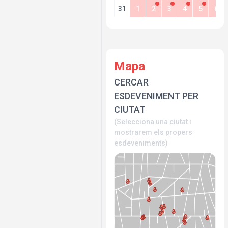
31
1
2
3
4
5
6
Mapa
CERCAR
ESDEVENIMENT PER
CIUTAT
(Selecciona una ciutat i
mostrarem els propers
esdeveniments)