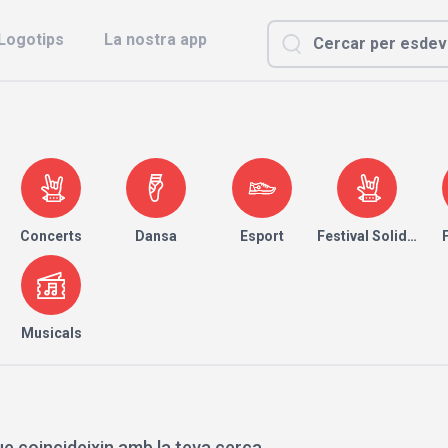
Logotips
La nostra app
Concerts
Dansa
Esport
Festival Solidari
Musicals
e coincideixin amb la teva cerca