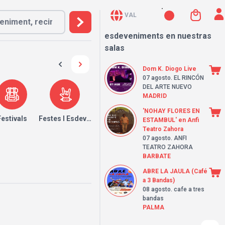
VAL
esdeveniments en nuestras
salas
Dom K. Diogo Live
07 agosto
. EL RINCÓN
DEL ARTE NUEVO
MADRID
'NOHAY FLORES EN
Festivals
Festes I Esdeveniments
ESTAMBUL' en Anfi
Teatro Zahora
07 agosto
. ANFI
TEATRO ZAHORA
BARBATE
ABRE LA JAULA (Café
a 3 Bandas)
08 agosto
. cafe a tres
bandas
PALMA