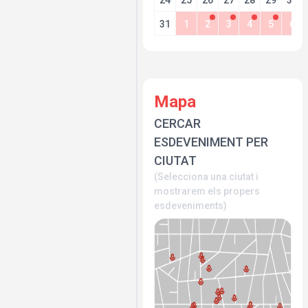
24
25
26
27
28
29
30
31
1
2
3
4
5
6
Mapa
CERCAR
ESDEVENIMENT PER
CIUTAT
(Selecciona una ciutat i
mostrarem els propers
esdeveniments)