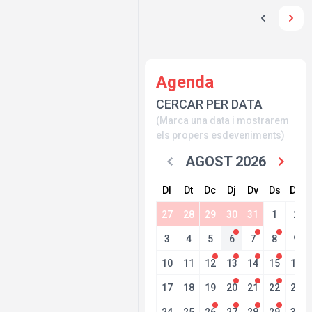
Agenda
CERCAR PER DATA
(Marca una data i mostrarem
els propers esdeveniments)
AGOST 2026
Dl
Dt
Dc
Dj
Dv
Ds
Dg
27
28
29
30
31
1
2
3
4
5
6
7
8
9
10
11
12
13
14
15
16
17
18
19
20
21
22
23