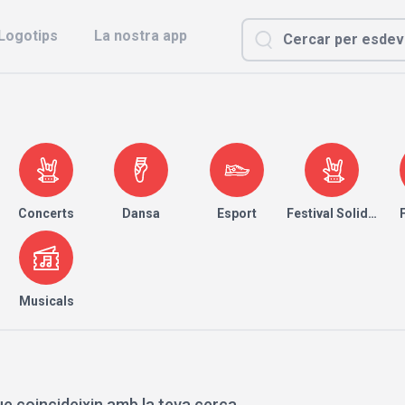
Logotips
La nostra app
Concerts
Dansa
Esport
Festival Solidari
Musicals
e coincideixin amb la teva cerca