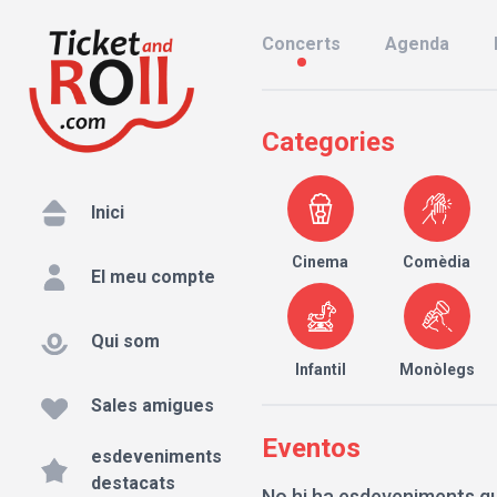
Concerts
Agenda
Categories
Inici
Cinema
Comèdia
El meu compte
Qui som
Infantil
Monòlegs
Sales amigues
Eventos
esdeveniments
destacats
No hi ha esdeveniments qu