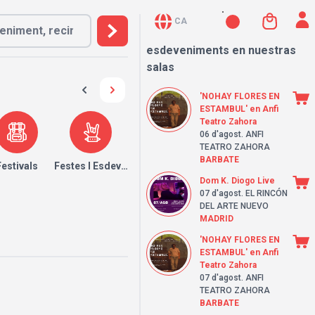
CA
esdeveniments en nuestras
salas
'NOHAY FLORES EN
ESTAMBUL' en Anfi
Teatro Zahora
06 d'agost
. ANFI
TEATRO ZAHORA
BARBATE
Festivals
Festes I Esdeveniments
Dom K. Diogo Live
07 d'agost
. EL RINCÓN
DEL ARTE NUEVO
MADRID
'NOHAY FLORES EN
ESTAMBUL' en Anfi
Teatro Zahora
07 d'agost
. ANFI
TEATRO ZAHORA
BARBATE