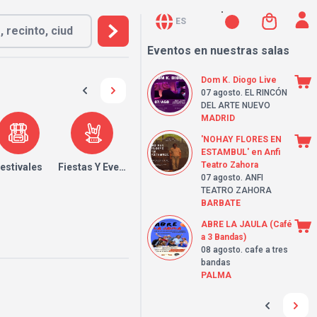
ES
Eventos en nuestras salas
Dom K. Diogo Live
07 agosto
. EL RINCÓN
DEL ARTE NUEVO
MADRID
'NOHAY FLORES EN
ESTAMBUL' en Anfi
Teatro Zahora
estivales
Fiestas Y Eventos
07 agosto
. ANFI
TEATRO ZAHORA
BARBATE
ABRE LA JAULA (Café
a 3 Bandas)
08 agosto
. cafe a tres
bandas
PALMA