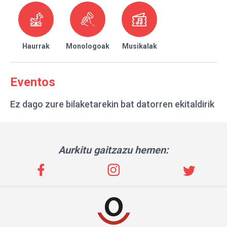
Haurrak
Monologoak
Musikalak
Eventos
Ez dago zure bilaketarekin bat datorren ekitaldirik
Aurkitu gaitzazu hemen: