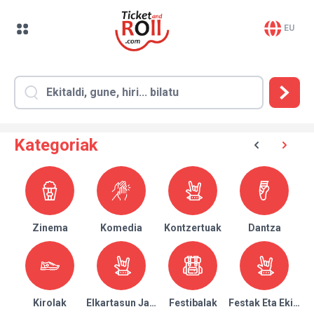
EU
Kategoriak
Zinema
Komedia
Kontzertuak
Dantza
Kirolak
Elkartasun Jaialdiak
Festibalak
Festak Eta Ekitald