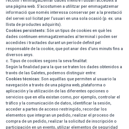
recollir i emmagatzemar dades mentre l’usuari accedeix a
una pàgina web. S’acostumen a utilitzar per emmagatzemar
informació que només interessa conservar per a la prestació
del servei sol·licitat per l’usuari en una sola ocasió (p. ex. una
llista de productes adquirits).
Cookies persistents:
Són un tipus de cookies en què les
dades continuen emmagatzemades al terminal i poden ser
accedides i tractades durant un període definit pel
responsable de la cookie, que pot anar des d’uns minuts fins a
diversos anys.
c. Tipus de cookies segons la seva finalitat:
Según la finalidad para la que se traten los dades obtenidos a
través de las Galetes, podemos distinguir entre:
Cookies técnicas:
Son aquéllas que permiten al usuario la
navegación a través de una página web, plataforma o
aplicación y la utilización de las diferentes opciones o
servicios que en ella existan como, por ejemplo, controlar el
tráfico y la comunicación de datos, identificar la sesión,
acceder a partes de acceso restringido, recordar los
elementos que integran un pedido, realizar el proceso de
compra de un pedido, realizar la solicitud de inscripción o
participación en un evento, utilizar elementos de seguridad