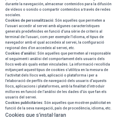
durante la navegación, almacenar contenidos para la difusión
de vídeos o sonido o compartir contenidos a través de redes
sociales.
Cookies de personalització:
Són aquelles que permeten a
l’usuari accedir al servei amb algunes característiques
generals predefinides en funció d’una sèrie de criteris al
terminal de l’usuari, com per exemple l’idioma, el tipus de
navegador amb el qual accedeix al servei, la configuració
regional des d’on accedeix al servei, etc.
Cookies d’anàlisi:
Són aquelles que permeten al responsable
el seguiment i anàlisi del comportament dels usuaris dels
llocs web als quals estan vinculades. La informació recollida
mitjançant aquest tipus de cookies s’utilitza en la mesura de
l’activitat dels llocs web, aplicació o plataforma i per a
l’elaboració de perfils de navegació dels usuaris d’aquests
llocs, aplicacions i plataformes, amb la finalitat d’introduir
millores en funció de l’anàlisi de les dades d’ús que fan els
usuaris del servei.
Cookies publicitàries:
Són aquelles que mostren publicitat en
funció de la seva navegació, país de procedència, idioma, etc.
Cookies que s'instal·laran