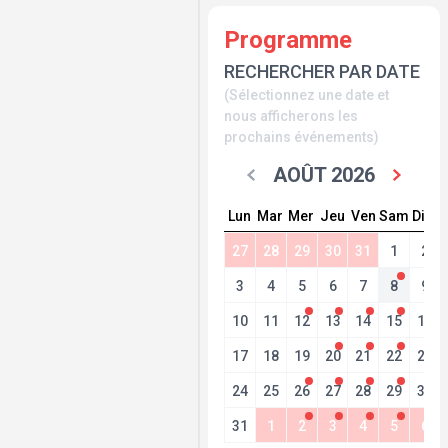
Programme
RECHERCHER PAR DATE
(Sélectionnez une date et
nous afficherons les
prochains événements)
AOÛT 2026
Lun
Mar
Mer
Jeu
Ven
Sam
Dim
27
28
29
30
31
1
2
3
4
5
6
7
8
9
10
11
12
13
14
15
16
17
18
19
20
21
22
23
24
25
26
27
28
29
30
31
1
2
3
4
5
6