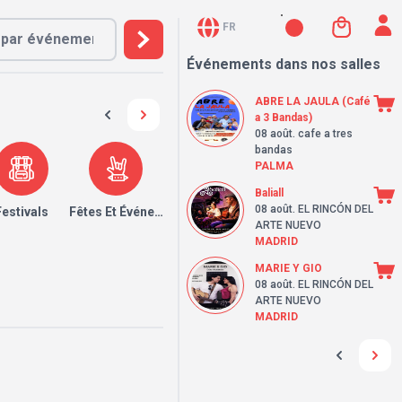
FR
Événements dans nos salles
ABRE LA JAULA (Café
a 3 Bandas)
08 août
. cafe a tres
bandas
PALMA
Baliall
08 août
. EL RINCÓN DEL
Festivals
Fêtes Et Événements
ARTE NUEVO
MADRID
MARIE Y GIO
08 août
. EL RINCÓN DEL
ARTE NUEVO
MADRID