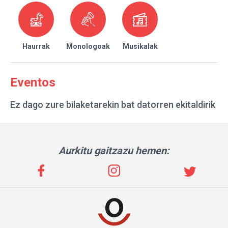
Haurrak
Monologoak
Musikalak
Eventos
Ez dago zure bilaketarekin bat datorren ekitaldirik
Aurkitu gaitzazu hemen: