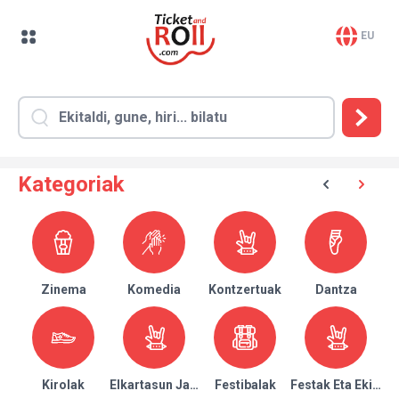
EU
Kategoriak
Zinema
Komedia
Kontzertuak
Dantza
Kirolak
Elkartasun Jaialdiak
Festibalak
Festak Eta Ekitald