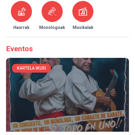
Haurrak
Monologoak
Musikalak
Eventos
KARTELA IKUSI