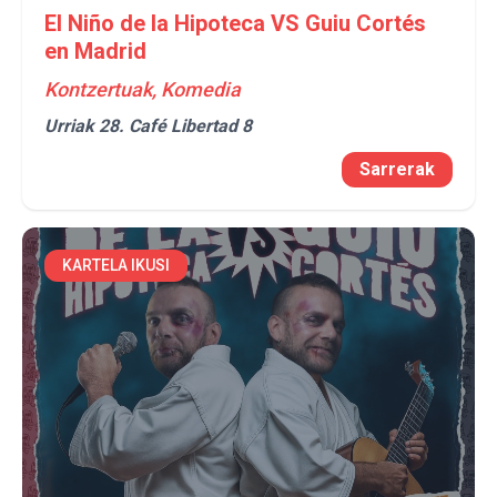
El Niño de la Hipoteca VS Guiu Cortés
en Madrid
Kontzertuak, Komedia
Urriak 28.
Café Libertad 8
Sarrerak
KARTELA IKUSI