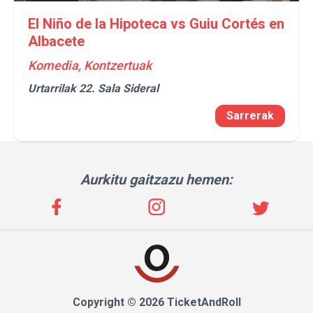
El Niño de la Hipoteca vs Guiu Cortés en
Albacete
Komedia, Kontzertuak
Urtarrilak 22.
Sala Sideral
Sarrerak
Aurkitu gaitzazu hemen:
Copyright © 2026 TicketAndRoll