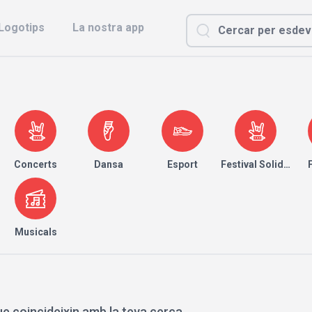
Logotips
La nostra app
Concerts
Dansa
Esport
Festival Solidari
Musicals
e coincideixin amb la teva cerca