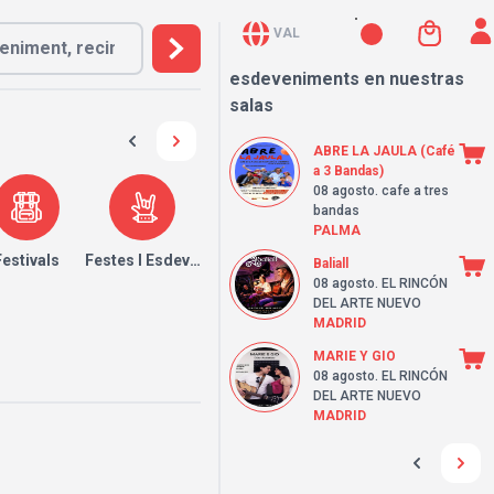
VAL
esdeveniments en nuestras
salas
ABRE LA JAULA (Café
a 3 Bandas)
08 agosto
. cafe a tres
bandas
PALMA
Festivals
Festes I Esdeveniments
Baliall
08 agosto
. EL RINCÓN
DEL ARTE NUEVO
MADRID
MARIE Y GIO
08 agosto
. EL RINCÓN
DEL ARTE NUEVO
MADRID