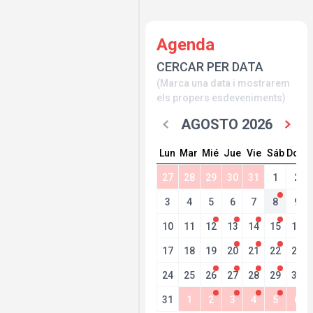
Agenda
CERCAR PER DATA
(Marca una data i mostrarem
els propers esdeveniments)
AGOSTO 2026
Lun
Mar
Mié
Jue
Vie
Sáb
Dom
27
28
29
30
31
1
2
3
4
5
6
7
8
9
10
11
12
13
14
15
16
17
18
19
20
21
22
23
24
25
26
27
28
29
30
31
1
2
3
4
5
6