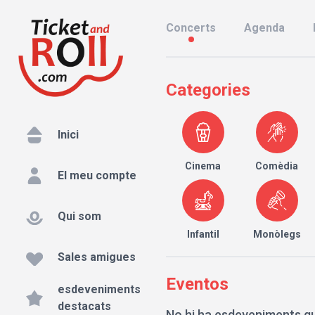
Concerts
Agenda
Categories
Inici
Cinema
Comèdia
El meu compte
Qui som
Infantil
Monòlegs
Sales amigues
Eventos
esdeveniments
destacats
No hi ha esdeveniments qu