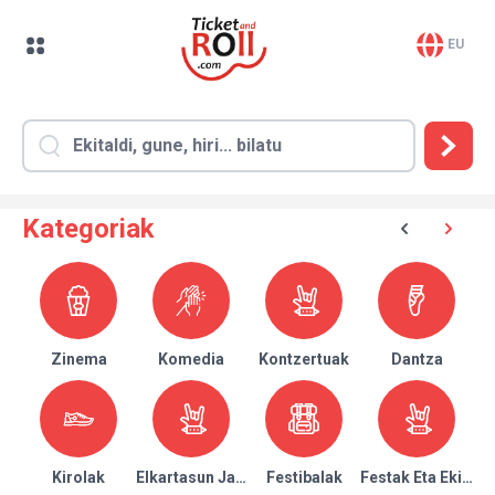
EU
Kategoriak
Zinema
Komedia
Kontzertuak
Dantza
Kirolak
Elkartasun Jaialdiak
Festibalak
Festak Eta Ekitald