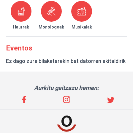
Haurrak
Monologoak
Musikalak
Eventos
Ez dago zure bilaketarekin bat datorren ekitaldirik
Aurkitu gaitzazu hemen: