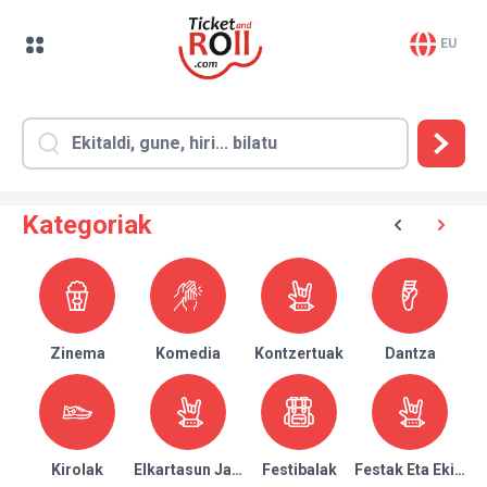
EU
Kategoriak
Zinema
Komedia
Kontzertuak
Dantza
Kirolak
Elkartasun Jaialdiak
Festibalak
Festak Eta Ekitald