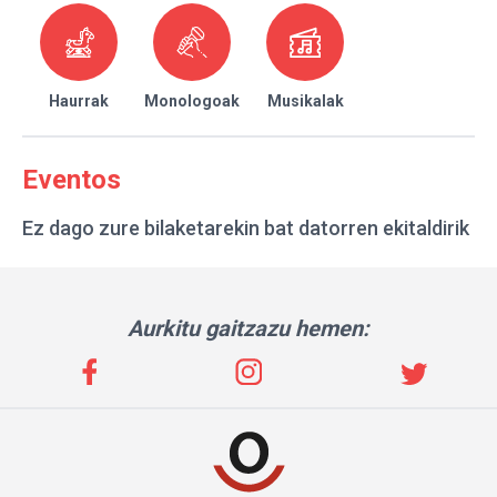
Haurrak
Monologoak
Musikalak
Eventos
Ez dago zure bilaketarekin bat datorren ekitaldirik
Aurkitu gaitzazu hemen: