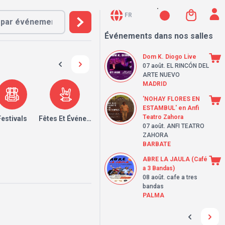
FR
Événements dans nos salles
Dom K. Diogo Live
07 août
. EL RINCÓN DEL
ARTE NUEVO
MADRID
'NOHAY FLORES EN
ESTAMBUL' en Anfi
Teatro Zahora
Festivals
Fêtes Et Événements
07 août
. ANFI TEATRO
ZAHORA
BARBATE
ABRE LA JAULA (Café
a 3 Bandas)
08 août
. cafe a tres
bandas
PALMA