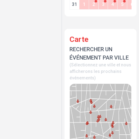
31
1
2
3
4
5
6
Carte
RECHERCHER UN
ÉVÉNEMENT PAR VILLE
(Sélectionnez une ville et nous
afficherons les prochains
événements)