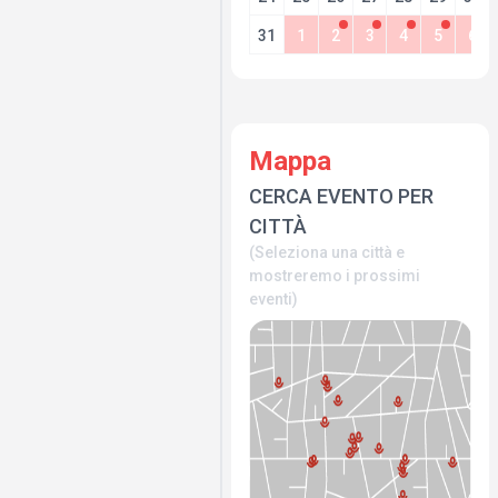
31
1
2
3
4
5
6
Mappa
CERCA EVENTO PER
CITTÀ
(Seleziona una città e
mostreremo i prossimi
eventi)