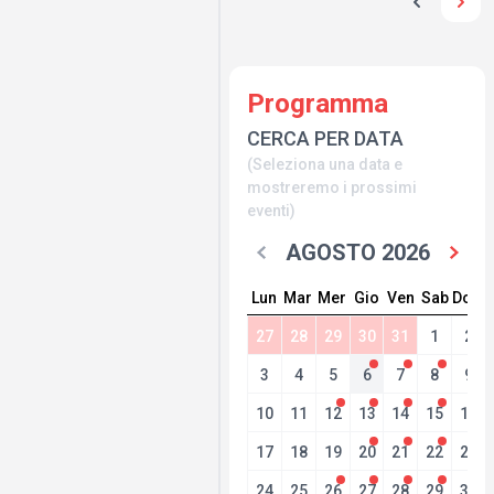
Programma
CERCA PER DATA
(Seleziona una data e
mostreremo i prossimi
eventi)
AGOSTO 2026
Lun
Mar
Mer
Gio
Ven
Sab
Dom
27
28
29
30
31
1
2
3
4
5
6
7
8
9
10
11
12
13
14
15
16
17
18
19
20
21
22
23
24
25
26
27
28
29
30