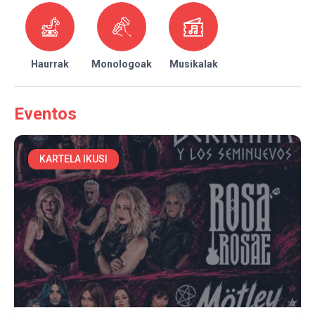
Haurrak
Monologoak
Musikalak
Eventos
KARTELA IKUSI