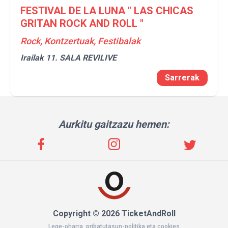
FESTIVAL DE LA LUNA " LAS CHICAS
GRITAN ROCK AND ROLL "
Rock, Kontzertuak, Festibalak
Irailak 11.
SALA REVILIVE
Sarrerak
Aurkitu gaitzazu hemen:
Copyright © 2026 TicketAndRoll
Lege-oharra
,
pribatutasun-politika
eta
cookies