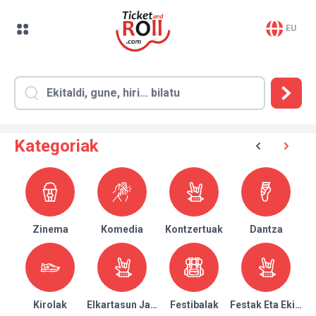
EU
Kategoriak
Zinema
Komedia
Kontzertuak
Dantza
Kirolak
Elkartasun Jaialdiak
Festibalak
Festak Eta Ekitald