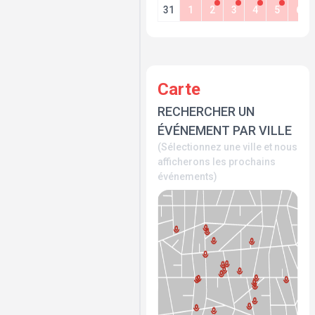
31
1
2
3
4
5
6
Carte
RECHERCHER UN
ÉVÉNEMENT PAR VILLE
(Sélectionnez une ville et nous
afficherons les prochains
événements)