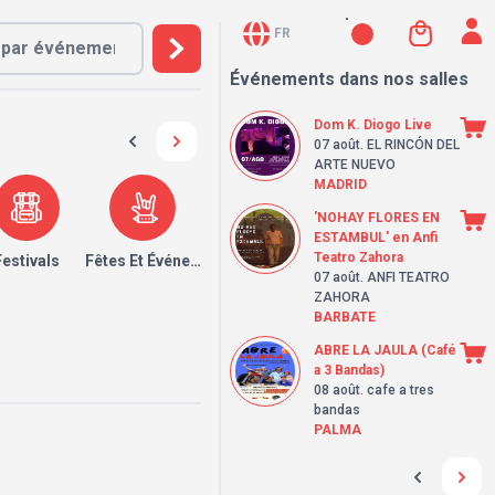
FR
Événements dans nos salles
Dom K. Diogo Live
07 août
. EL RINCÓN DEL
ARTE NUEVO
MADRID
'NOHAY FLORES EN
ESTAMBUL' en Anfi
Teatro Zahora
Festivals
Fêtes Et Événements
07 août
. ANFI TEATRO
ZAHORA
BARBATE
ABRE LA JAULA (Café
a 3 Bandas)
08 août
. cafe a tres
bandas
PALMA