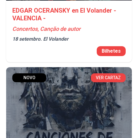
EDGAR OCERANSKY en El Volander -
VALENCIA -
Concertos, Canção de autor
18 setembro.
El Volander
Bilhetes
NOVO
VER CARTAZ