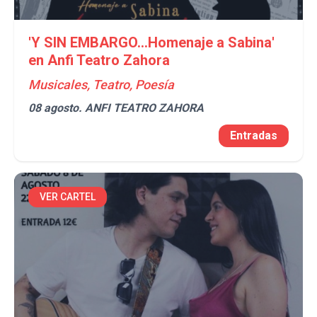
'Y SIN EMBARGO...Homenaje a Sabina'
en Anfi Teatro Zahora
Musicales, Teatro, Poesía
08 agosto.
ANFI TEATRO ZAHORA
Entradas
VER CARTEL