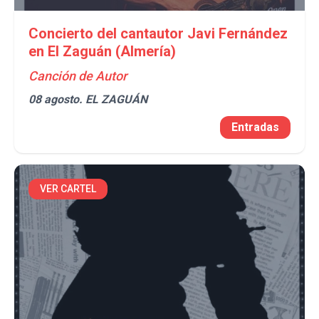
Concierto del cantautor Javi Fernández
en El Zaguán (Almería)
Canción de Autor
08 agosto.
EL ZAGUÁN
Entradas
VER CARTEL