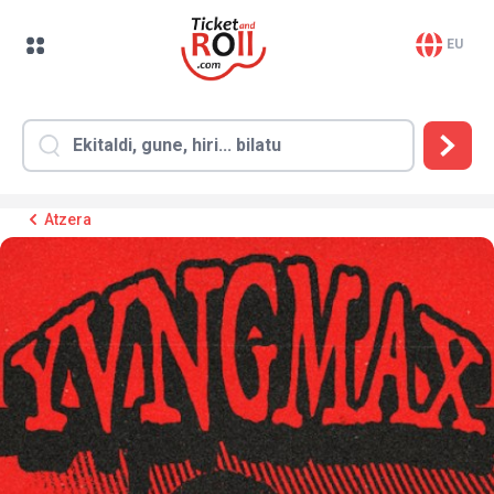
EU
Atzera