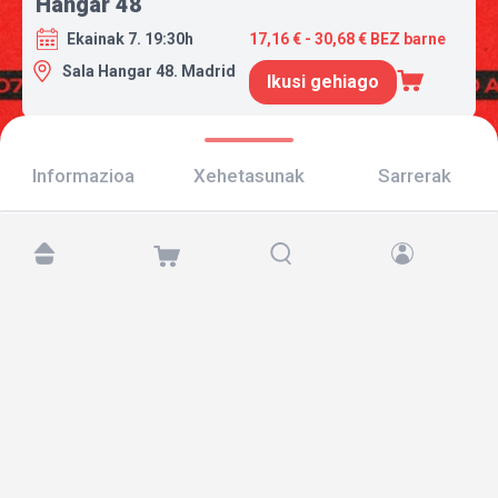
Hangar 48
Ekainak 7. 19:30h
17,16 € - 30,68 € BEZ barne
Sala Hangar 48. Madrid
Ikusi gehiago
Informazioa
Xehetasunak
Sarrerak
Aurkitu gaitzazu hemen:
Copyright © 2026 TicketAndRoll
Lege-oharra
,
pribatutasun-politika
eta
cookies
Website built by
rundevstudio.com