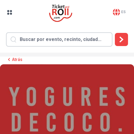
ES
Atrás