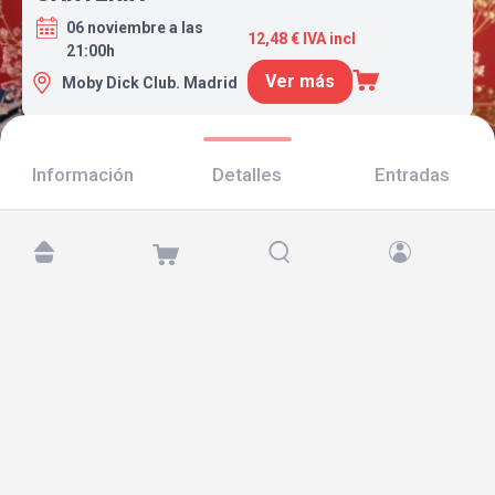
06 noviembre a las
12,48 € IVA incl
21:00h
Ver más
Moby Dick Club. Madrid
Información
Detalles
Entradas
Encuéntranos en:
Copyright © 2026 TicketAndRoll
Aviso legal
,
política de privacidad
y de
cookies
Website built by
rundevstudio.com