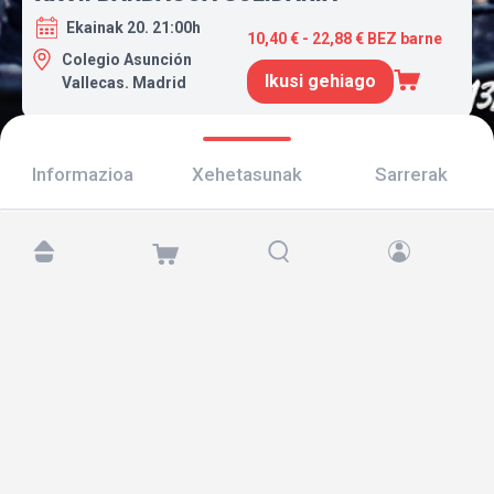
Ekainak 20. 21:00h
10,40 € - 22,88 € BEZ barne
Colegio Asunción
Ikusi gehiago
Vallecas. Madrid
Informazioa
Xehetasunak
Sarrerak
Aurkitu gaitzazu hemen:
Copyright © 2026 TicketAndRoll
Lege-oharra
,
pribatutasun-politika
eta
cookies
Website built by
rundevstudio.com