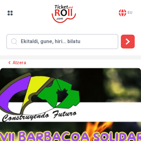
EU
Atzera