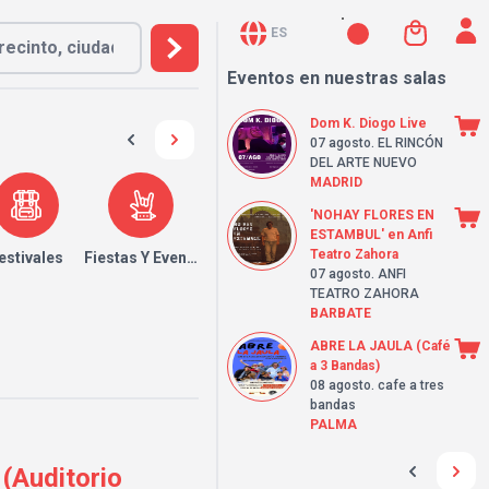
ES
Eventos en nuestras salas
Dom K. Diogo Live
07 agosto
. EL RINCÓN
DEL ARTE NUEVO
MADRID
'NOHAY FLORES EN
ESTAMBUL' en Anfi
Teatro Zahora
estivales
Fiestas Y Eventos
07 agosto
. ANFI
TEATRO ZAHORA
BARBATE
ABRE LA JAULA (Café
a 3 Bandas)
08 agosto
. cafe a tres
bandas
PALMA
(Auditorio