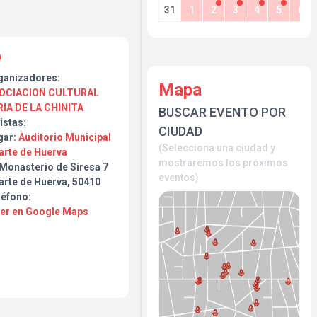
31
1
2
3
4
5
6
ganizadores:
Mapa
OCIACION CULTURAL
RIA DE LA CHINITA
BUSCAR EVENTO POR
istas:
CIUDAD
gar:
Auditorio Municipal
(Selecciona una ciudad y
arte de Huerva
mostraremos los próximos
 Monasterio de Siresa 7
eventos)
arte de Huerva, 50410
léfono:
Ver en Google Maps