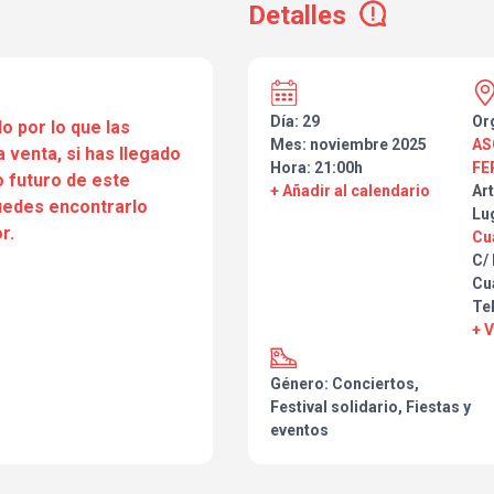
Detalles
noche del evento
.
Día: 29
Or
o por lo que las
Mes: noviembre 2025
AS
a venta, si has llegado
Hora: 21:00h
FE
 futuro de este
+ Añadir al calendario
Art
puedes encontrarlo
Lu
r.
Cu
C/
Cu
Te
+ 
Género: Conciertos,
Festival solidario, Fiestas y
eventos