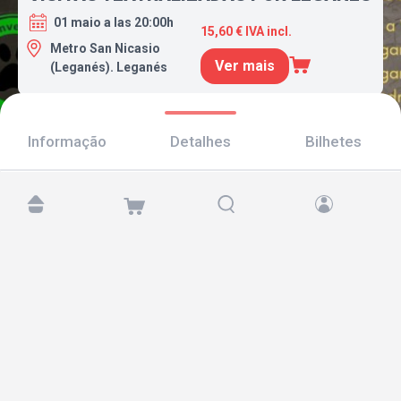
01 maio a las 20:00h
15,60 € IVA incl.
Metro San Nicasio
Ver mais
(Leganés). Leganés
Informação
Detalhes
Bilhetes
Encontre-nos em:
Copyright © 2026 TicketAndRoll
Aviso legal
,
política de privacidade
e de
cookies
Website built by
rundevstudio.com