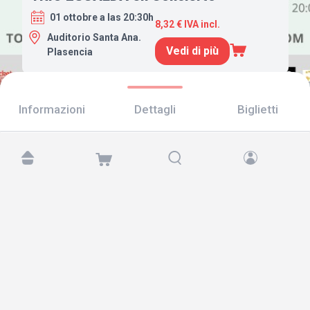
01 ottobre a las 20:30h
8,32 € IVA incl.
Auditorio Santa Ana.
Vedi di più
Plasencia
Informazioni
Dettagli
Biglietti
Trovaci su:
Copyright © 2026 TicketAndRoll
Avviso legale
,
informativa sulla privacy
e di
cookies
Website built by
rundevstudio.com